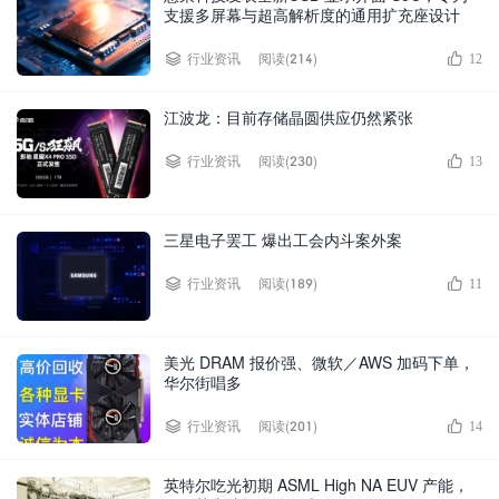
支援多屏幕与超高解析度的通用扩充座设计
阅读(214)
行业资讯
12
江波龙：目前存储晶圆供应仍然紧张
阅读(230)
行业资讯
13
三星电子罢工 爆出工会内斗案外案
阅读(189)
行业资讯
11
美光 DRAM 报价强、微软／AWS 加码下单，
华尔街唱多
阅读(201)
行业资讯
14
英特尔吃光初期 ASML High NA EUV 产能，