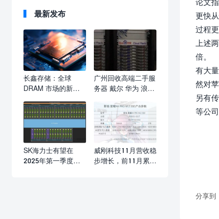
论文指
最新发布
更快从
过程更
上述两
倍。
有大量
长鑫存储：全球
广州回收高端二手服
然对苹
DRAM 市场的新兴
务器 戴尔 华为 浪潮
另有传
力量与挑战
超微
等公司
SK海力士有望在
威刚科技11月营收稳
2025年第一季度
步增长，前11月累计
DRAM营收超越三星
营收已超去年全年
分享到