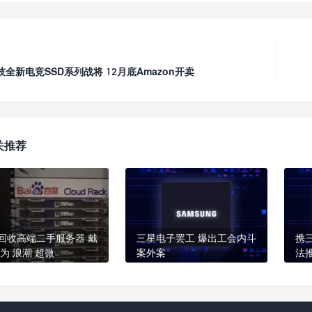
全新电竞SSD系列战将 12月底Amazon开卖
关推荐
回收高端二手服务器 戴
三星电子罢工 爆出工会内斗
携
华为 浪潮 超微
案外案
法