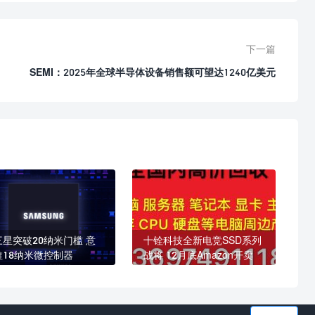
下一篇
SEMI：2025年全球半导体设备销售额可望达1240亿美元
三星突破20纳米门槛 意
十铨科技全新电竞SSD系列
推18纳米微控制器
战将 12月底Amazon开卖