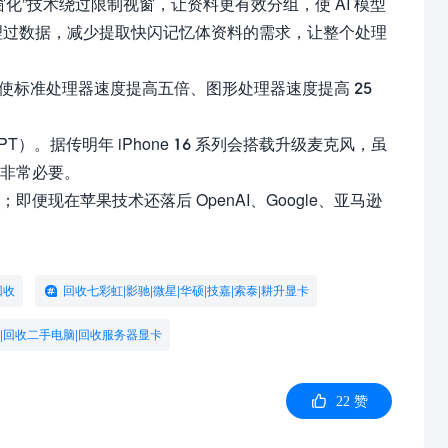
视窗化”技术绕过限制视窗，让资料更有效分组，使 AI 模型
理过数据，减少提取快闪记忆体资料的需求，让整个处理
两倍，使标准处理器速度提高五倍、图形处理器速度提高 25
T）。据传明年 iPhone 16 系列会搭载升级麦克风，虽
务非常必要。
；即便现在苹果技术还落后 OpenAI、Google、亚马逊
回收
回收七彩虹|影驰|微星|华硕|技嘉|索泰|耕升显卡
|回收二手电脑|回收服务器显卡
22 赞