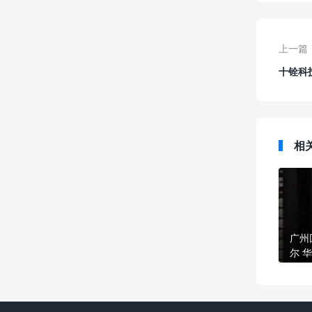
上一篇
十铨科技
相
广州
尔 