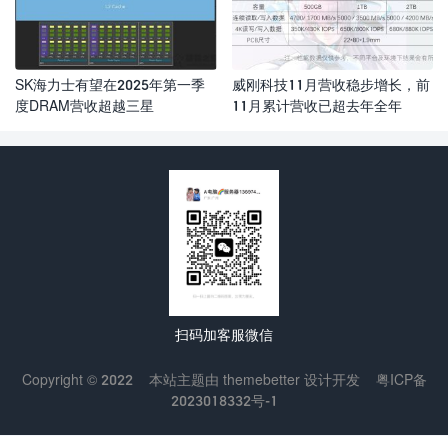
SK海力士有望在2025年第一季
威刚科技11月营收稳步增长，前
度DRAM营收超越三星
11月累计营收已超去年全年
扫码加客服微信
Copyright © 2022
本站主题由
themebetter
设计开发
粤ICP备
2023018332号-1