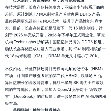
技术追赶：紧逼韩系厂商，迈向高端领域
在技术层面，长鑫存储持续发力，不断缩小与韩系厂商的
差距。原计划以 17 纳米制程量产首款商用 DDR5 产品，
最终采用更先进的 16 纳米技术，提升了产品性能与竞争
力。目前，长鑫存储正积极研发下一代 15 纳米制程，计
划于 2025 年完成开发，2026 年下半年正式商业化。研究
机构 TechInsights 拆解某中国记忆体品牌的 DDR5 模组，
确认长鑫存储已成功进入商业市场，其 “G4” 制程相较前一
代 18 纳米制程（G3），DRAM 单元尺寸缩小了 20%。
不仅如此，长鑫存储还将目光投向高频宽记忆体（HBM）
市场，计划量产堆叠 8 层的第二代 HBM2，以满足 AI 运
算日益增长的高效能需求，挑战三星与 SK 海力士在该领
域的主导地位。近期，其加入 OpenAI 竞争对手 “深度求
索”（DeepSeek）的供应链，进一步彰显其在 AI 领域的积
极布局。
美国限制：挑战与机遇并存