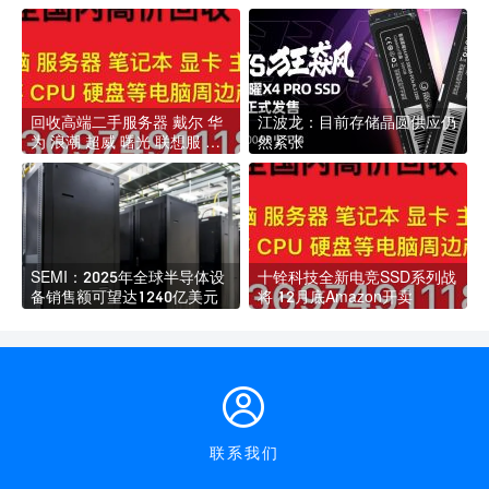
回收高端二手服务器 戴尔 华
江波龙：目前存储晶圆供应仍
为 浪潮 超威 曙光 联想服 务
然紧张
器 交换机 工作站
SEMI：2025年全球半导体设
十铨科技全新电竞SSD系列战
备销售额可望达1240亿美元
将 12月底Amazon开卖
联系我们