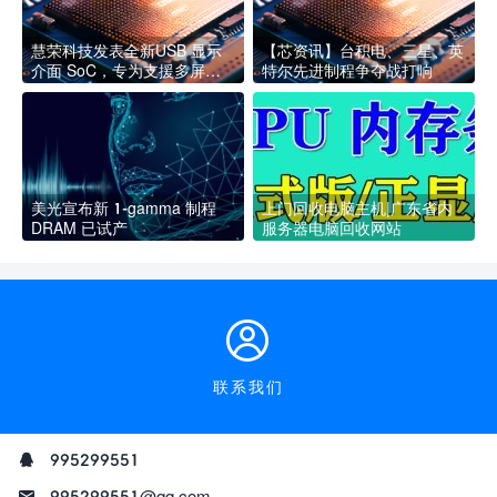
慧荣科技发表全新USB 显示
【芯资讯】台积电、三星、英
介面 SoC，专为支援多屏幕
特尔先进制程争夺战打响
与超高解析度的通用扩充座设
计
美光宣布新 1-gamma 制程
上门回收电脑主机|广东省内
DRAM 已试产
服务器电脑回收网站
联系我们
995299551
995299551@qq.com