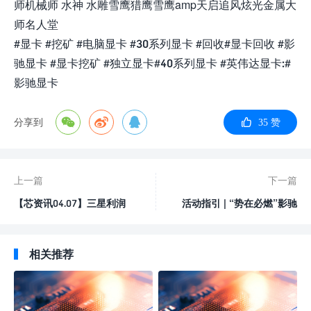
师机械师 水神 水雕雪鹰猎鹰雪鹰amp天启追风炫光金属大
师名人堂
#显卡 #挖矿 #电脑显卡 #30系列显卡 #回收#显卡回收 #影
驰显卡 #显卡挖矿 #独立显卡#40系列显卡 #英伟达显卡:#
影驰显卡
分享到
35 赞
上一篇
下一篇
【芯资讯04.07】三星利润
活动指引 | “势在必燃”影驰
暴跌，终于要减产存储
40系新品体验会暨新品显卡
发售指南
相关推荐