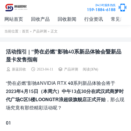
24小时服务热线
159-1884-6188
网站首页
回收产品
回收新闻
行业资讯
常见问题
当前位置：
首页
»
产品评测
» 正文
活动指引 | “势在必燃”影驰40系新品体验会暨新品
显卡发售指南
阅读(376)
新蓝回收
2023-04-11
产品评测
“势在必燃”影驰&NVIDIA RTX 40系列新品体验会将于
2023年4月15日（本周六）中午13点30分在武汉武商梦时
代广场C区5楼LOONGTR浪超级旗舰店正式开始
，那么现
场究竟有那些精彩活动呢？
01