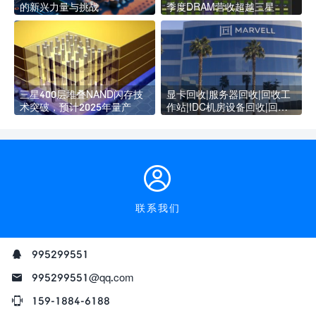
的新兴力量与挑战
季度DRAM营收超越三星
三星400层堆叠NAND闪存技
显卡回收|服务器回收|回收工
术突破，预计2025年量产
作站|IDC机房设备回收|回收
企业级显卡SSD硬盘
联系我们
995299551
995299551@qq.com
159-1884-6188