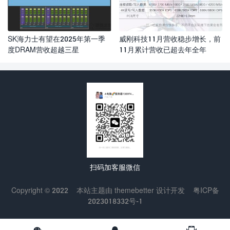
SK海力士有望在2025年第一季
威刚科技11月营收稳步增长，前
度DRAM营收超越三星
11月累计营收已超去年全年
扫码加客服微信
Copyright © 2022
本站主题由
themebetter
设计开发
粤ICP备
2023018332号-1