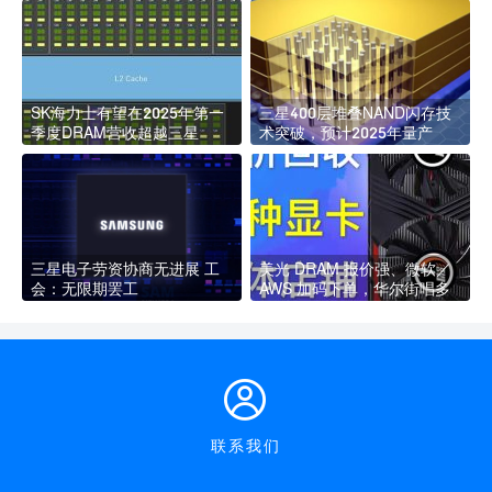
SK海力士有望在2025年第一
三星400层堆叠NAND闪存技
季度DRAM营收超越三星
术突破，预计2025年量产
三星电子劳资协商无进展 工
美光 DRAM 报价强、微软／
会：无限期罢工
AWS 加码下单，华尔街唱多
联系我们