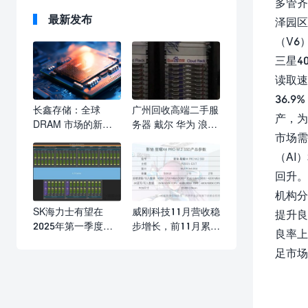
多管齐
最新发布
泽园区
（V6
三星4
读取速
36.
长鑫存储：全球
广州回收高端二手服
产，为
DRAM 市场的新兴
务器 戴尔 华为 浪潮
市场需
力量与挑战
超微
（AI
回升。
机构分
SK海力士有望在
威刚科技11月营收稳
提升良
2025年第一季度
步增长，前11月累计
良率上
DRAM营收超越三星
营收已超去年全年
足市场