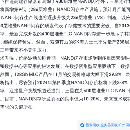
下推进高端存储器布局除了400层堆叠NAND闪存外，三星还计
将新增第9代（286层堆叠）NAND闪存生产设施，预计月产能
）NAND闪存生产线也将逐步升级为236层堆叠（V8）制程，
00层堆叠NAND闪存的研发代表了存储技术的重要突破。自201
率。最新完成开发的400层堆叠TLC NAND闪存进一步展示了
9%，继续保持领先。然而，紧随其后的SK海力士已率先量产238层
三星带来不小竞争压力。
求升温，价格波动加剧近期，NAND闪存市场受到多重因素影
）和数据中心等应用的快速发展。在数据密集型应用驱动下，数据
然而，128Gb MLC产品在11月的交易价格却大幅下滑29.8%，均
析指出，尽管预计2024年第四季度NAND闪存价格将下跌3-8
率，迎接量产挑战报道还提到，三星在为400层堆叠TLC NA
。目前，NAND闪存研发阶段的良率仅为10-20%。未来技术
需求的关键所在。
显卡回收|服务器回收|广州