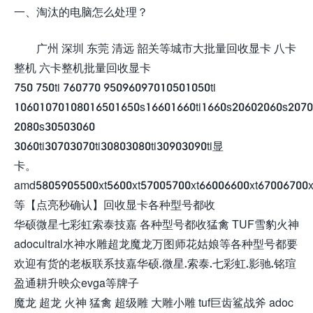
一、
淘汰的电脑怎么处理？
广州 深圳 东莞 清远 韶关等城市大批量回收显卡 八卡
整机 六卡整机批量回收显卡
750 750ti 760770 95096097010501050ti
10601070108016501650s16601660ti1660s20602060s207
2080s30503060
3060ti30703070ti30803080ti30903090ti显
卡。
amd5805905500xt5600xt57005700xt66006600xt67006700x
等【点亮秒确认】回收显卡各种型号都收
华硕微星七彩虹索泰技嘉 各种型号都收猛禽 TUF雪豹火神
adocultral水神水雕超龙魔龙万图师花姑娘等各种型号都要
欢迎有货的老板联系技嘉华硕.微星.索泰.七彩虹.影驰.铭瑄
盈通耕升映众evga等牌子
魔龙 超龙 火神 猛禽 超级雕 大雕小雕 tuf巨齿鲨战斧 adoc