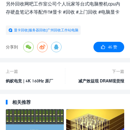
另外回收网吧工作室公司个人玩家等台式电脑整机cpu内
存硬盘笔记本等配件!!#显卡 #回收 #上门回收 #电脑显卡
显卡回收|服务器回收|广州回收工作站电脑
分享到
46 赞
上一篇
下一篇
蚂蚁电竞 | 4K 160Hz 原厂
减产效益现 DRAM现货报
Nano IPS蚂蚁电竞N27U电
价跌幅收敛
竞显示器真旗舰
相关推荐