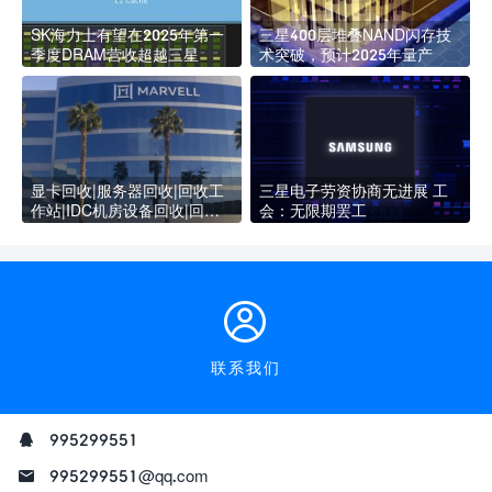
SK海力士有望在2025年第一
三星400层堆叠NAND闪存技
季度DRAM营收超越三星
术突破，预计2025年量产
显卡回收|服务器回收|回收工
三星电子劳资协商无进展 工
作站|IDC机房设备回收|回收
会：无限期罢工
企业级显卡SSD硬盘
联系我们
995299551
995299551@qq.com