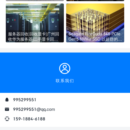
服务器回收|回收显卡|广州回
Seagate FireCuda 540 PCIe
收华为服务器|二手显卡回
Gen5 NVMe SSD 以超群的效
收|IDC机房设备回收
能开启新战场
联系我们
995299551
995299551@qq.com
159-1884-6188