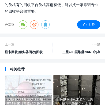
的价格有的回收平台价格高也有低，所以找一家靠谱专业
的回收平台很重要。
分享到
6 赞
上一篇
下一篇
显卡回收|服务器回收|回收
三星400层堆叠NAND闪存
工作站|IDC机房设备回收|回
技术突破，预计2025年量
收企业级显卡SSD硬盘
产
相关推荐
威刚科技11月营收稳步增长，
英伟达Q2净利润超60亿美
前11月累计营收已超去年全年
元，最大风险怕供不上货