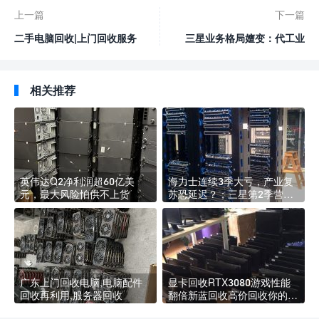
上一篇
下一篇
二手电脑回收|上门回收服务
三星业务格局嬗变：代工业
器|二手显卡回收|笔记本回
务破7万亿，超NAND，近
收
DRAM；美光已获30多项
3D DRAM专利，优势明
相关推荐
显；美满电子、罗技大裁员
英伟达Q2净利润超60亿美
海力士连续3季大亏，产业复
元，最大风险怕供不上货
苏恐延迟？；三星第2季营业
利润暴跌95% 下半年晶片恐
再减产，台厂松口气；台湾记
忆体厂 拚触底反弹
广东上门回收电脑,电脑配件
显卡回收RTX3080游戏性能
回收再利用,服务器回收
翻倍新蓝回收高价回收你的
2080ti 英伟达于9月2日在线