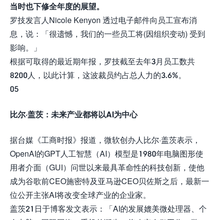
当时也下修全年度的展望。
罗技发言人Nicole Kenyon 透过电子邮件向员工宣布消
息，说：「很遗憾，我们的一些员工将(因组织变动) 受到
影响。」
根据可取得的最近期年报，罗技截至去年3月员工数共
8200人，以此计算，这波裁员约占总人力的3.6%。
05
比尔·盖茨：未来产业都将以AI为中心
据台媒《工商时报》报道，微软创办人比尔·盖茨表示，
OpenAI的GPT人工智慧（AI）模型是1980年电脑图形使
用者介面（GUI）问世以来最具革命性的科技创新，使他
成为谷歌前CEO施密特及亚马逊CEO贝佐斯之后，最新一
位公开主张AI将改变全球产业的企业家。
盖茨21日于博客发文表示：「AI的发展媲美微处理器、个