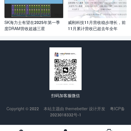
SK海力士有望在2025年第一季
威刚科技11月营收稳步增长，前
度DRAM营收超越三星
11月累计营收已超去年全年
扫码加客服微信
Copyright © 2022
本站主题由
themebetter
设计开发
粤ICP备
2023018332号-1