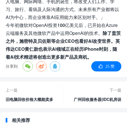
人电脑、网际网络、手机的诞生，将改变人们工作、学
习、旅行、看病及人际沟通的方式。未来所有产业都将以
AI为中心，而企业将靠AI应用能力来区别对手。」
今年初微软对OpenAI投资100亿美元后，已开始在Azure
云端服务及其他微软产品中运用OpenAI的技术。
除了盖茨
之外，施密特及贝佐斯等企业CEO也看好AI改变世界。英
伟达CEO黄仁勋也表示AI领域正在经历iPhone时刻，随
着AI技术精进将创造出更多新产品及商机。
分享到
25 赞
上一篇
下一篇
旧电脑回收价格大概能卖多
广州回收服务器|IDC机房设
少
备|回收显卡矿机|二手显卡
回收
相关推荐