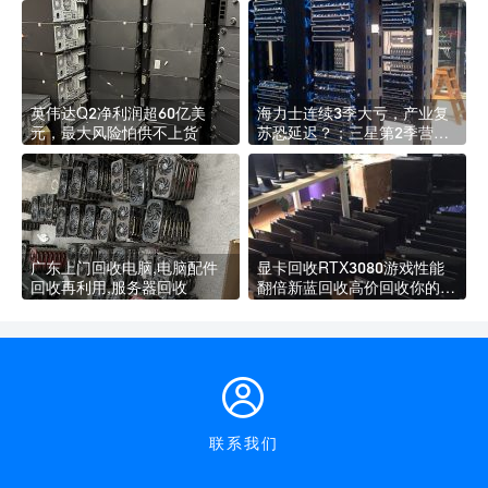
英伟达Q2净利润超60亿美
海力士连续3季大亏，产业复
元，最大风险怕供不上货
苏恐延迟？；三星第2季营业
利润暴跌95% 下半年晶片恐
再减产，台厂松口气；台湾记
忆体厂 拚触底反弹
广东上门回收电脑,电脑配件
显卡回收RTX3080游戏性能
回收再利用,服务器回收
翻倍新蓝回收高价回收你的
2080ti 英伟达于9月2日在线
发布了NVIDIA GeForce RTX
30系列显卡
联系我们